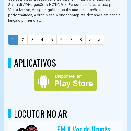
Schmidt / Divulgação ♫ NOTÍCIA ♬ Persona artística criada por
Victor Ivanon, designer gráfico paulistano de atuações
performáticas, a drag Ivana Wonder completa dez anos em cena e
lança o primeiro á...
1
2
3
4
5
6
7
8
APLICATIVOS
LOCUTOR NO AR
FM A Voz de Urupês