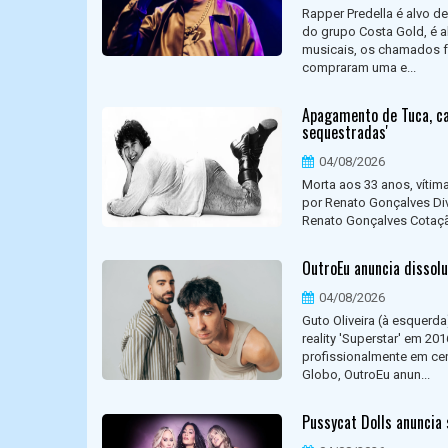
Rapper Predella é alvo de
do grupo Costa Gold, é 
musicais, os chamados fe
compraram uma e...
Apagamento de Tuca, can
sequestradas'
04/08/2026
Morta aos 33 anos, vítima
por Renato Gonçalves Div
Renato Gonçalves Cotação
OutroEu anuncia dissolu
04/08/2026
Guto Oliveira (à esquerd
reality 'Superstar' em 2
profissionalmente em cen
Globo, OutroEu anun...
Pussycat Dolls anuncia 