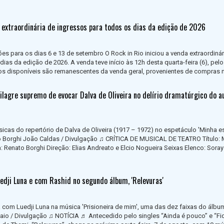
a extraordinária de ingressos para todos os dias da edição de 2026
ões para os dias 6 e 13 de setembro O Rock in Rio iniciou a venda extraordinár
ias da edição de 2026. A venda teve início às 12h desta quarta-feira (6), pelo
os disponíveis são remanescentes da venda geral, provenientes de compras n
ilagre supremo de evocar Dalva de Oliveira no delírio dramatúrgico do a
icas do repertório de Dalva de Oliveira (1917 – 1972) no espetáculo 'Minha es
to Borghi João Caldas / Divulgação ♫ CRÍTICA DE MUSICAL DE TEATRO Título: 
: Renato Borghi Direção: Elias Andreato e Elcio Nogueira Seixas Elenco: Sora
edji Luna e com Rashid no segundo álbum, 'Relevuras'
 com Luedji Luna na música 'Prisioneira de mim', uma das dez faixas do álbu
aio / Divulgação ♫ NOTÍCIA ♬ Antecedido pelo singles “Ainda é pouco” e “Fi