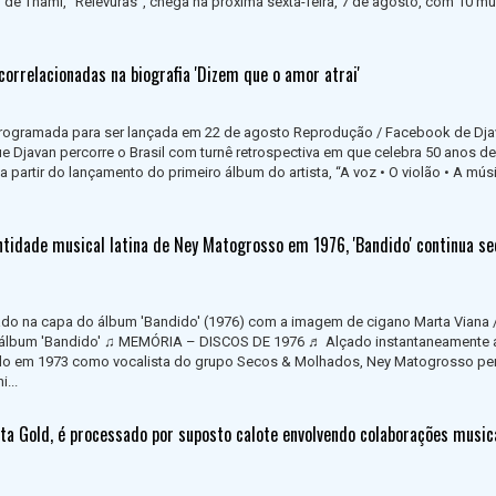
de Thami, “Relevuras”, chega na próxima sexta-feira, 7 de agosto, com 10 m
correlacionadas na biografia 'Dizem que o amor atrai'
programada para ser lançada em 22 de agosto Reprodução / Facebook de Dj
Djavan percorre o Brasil com turnê retrospectiva em que celebra 50 anos de
 partir do lançamento do primeiro álbum do artista, “A voz • O violão • A mús
ntidade musical latina de Ney Matogrosso em 1976, 'Bandido' continua s
ado na capa do álbum 'Bandido' (1976) com a imagem de cigano Marta Viana 
álbum 'Bandido' ♫ MEMÓRIA – DISCOS DE 1976 ♬ Alçado instantaneamente 
ado em 1973 como vocalista do grupo Secos & Molhados, Ney Matogrosso p
...
sta Gold, é processado por suposto calote envolvendo colaborações music