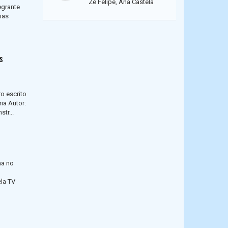
Zé Felipe, Ana Castela
egrante
ias
s
o escrito
ia Autor:
tr...
na no
ela TV