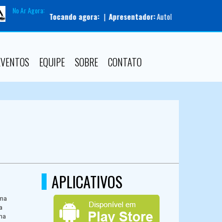
No Ar Agora:
Tocando agora:
|
Apresentador:
AutoDJ |
Programa:
Piloto Au
EVENTOS
EQUIPE
SOBRE
CONTATO
APLICATIVOS
uma
a
na