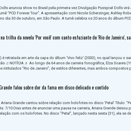
olls anuncia show no Brasil pela primeira vez Divulgação Pussycat Dolls virá 
turnê "PCD Forever Tour". A apresentação com Nicole Scherzinger, Ashley Robe
no dia 30 de outubro, em São Paulo. A turnê celebra os 20 anos do álbum PC
 na trilha da novela 'Por você' com canto esfuziante de 'Rio de Janeiro', 
 é retratada em arte da capa do álbum 'Vivo feliz' (2003), no qual lançou o s
ção ♫ NOTÍCIA ♬ Ao longo de 64 anos de carreira fonográfica, Elza Soares (1
 intitulados “Rio de Janeiro”, de estilos diferentes, mas ambos compostos 
 Grande falou sobre dor da fama em disco delicado e contido
Ariana Grande cantou sobre relação com holofotes no disco ‘Petal’ Título: "Pe
ta: 7/10 Dias antes de anunciar uma pausa na carreira, Ariana Grande deixou p
lação com os holofotes. No disco "Petal", lançado nesta sexta (31), ela se de