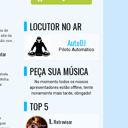
LOCUTOR NO AR
ia de
 site da
AutoDJ
ão con...
Piloto Automático
utor
PEÇA SUA MÚSICA
trela
Minha
No momento todos os nossos
ya
apresentadores estão offline, tente
novamente mais tarde, obrigado!
TOP 5
m
1.
Retrovisor
quei