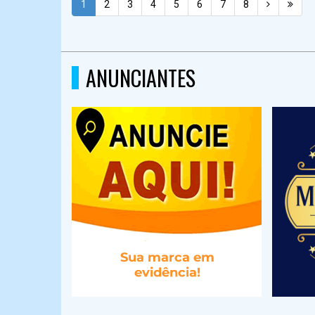
1
2
3
4
5
6
7
8
ANUNCIANTES