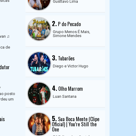
úsicas
Gusttavo Lima
2.
P do Pecado
Grupo Menos É Mais,
Simone Mendes
avan ♫
ica de
3.
Tubarões
edutor
Diego e Victor Hugo
4.
Olho Marrom
/
ao posto
Luan Santana
erdeu um
5.
ais
Sua Boca Mente (Clipe
Oficial) | You’re Still the
One