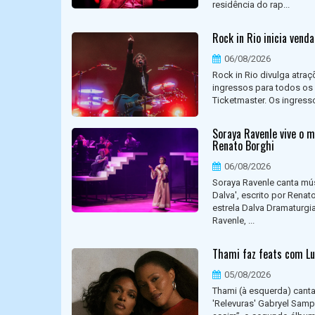
residência do rap...
Rock in Rio inicia vend
06/08/2026
Rock in Rio divulga atraç
ingressos para todos os d
Ticketmaster. Os ingress
Soraya Ravenle vive o m
Renato Borghi
06/08/2026
Soraya Ravenle canta mús
Dalva', escrito por Rena
estrela Dalva Dramaturgia
Ravenle, ...
Thami faz feats com Lu
05/08/2026
Thami (à esquerda) canta
'Relevuras' Gabryel Samp