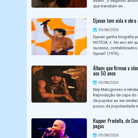
assim”, o segundo álbum 
que transitam en...
Djavan tem vida e obra 
05/08/2026
Djavan ganha biografia 
NOTÍCIA ♬ No ano em que 
sucesso, contabilizados a
Djavan” (1976), ...
Álbum que firmou a ide
aos 50 anos
05/08/2026
Ney Matogrosso é retrat
Reprodução da capa do 
de popstar ao ser revel
pouco da popularidade ini
Rapper Predella, do Co
pagas
05/08/2026