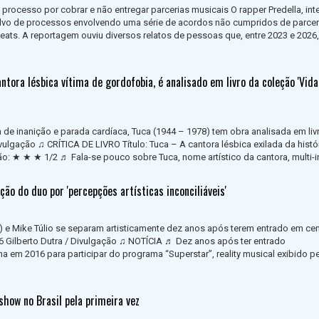
 processo por cobrar e não entregar parcerias musicais O rapper Predella, int
alvo de processos envolvendo uma série de acordos não cumpridos de parcer
ats. A reportagem ouviu diversos relatos de pessoas que, entre 2023 e 2026,
tora lésbica vítima de gordofobia, é analisado em livro da coleção 'Vida
 de inanição e parada cardíaca, Tuca (1944 – 1978) tem obra analisada em livr
ulgação ♫ CRÍTICA DE LIVRO Título: Tuca – A cantora lésbica exilada da histór
: ★ ★ ★ 1/2 ♬ Fala-se pouco sobre Tuca, nome artístico da cantora, multi-ins
ção do duo por 'percepções artísticas inconciliáveis'
a) e Mike Túlio se separam artisticamente dez anos após terem entrado em ce
016 Gilberto Dutra / Divulgação ♫ NOTÍCIA ♬ Dez anos após ter entrado
a em 2016 para participar do programa “Superstar”, reality musical exibido p
show no Brasil pela primeira vez