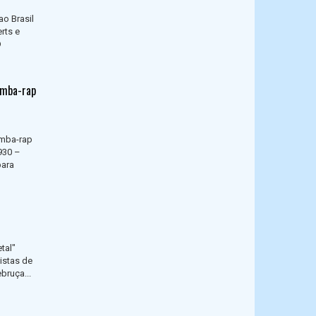
ao Brasil
rts e
D
samba-rap
amba-rap
930 –
para
tal"
istas de
bruça...