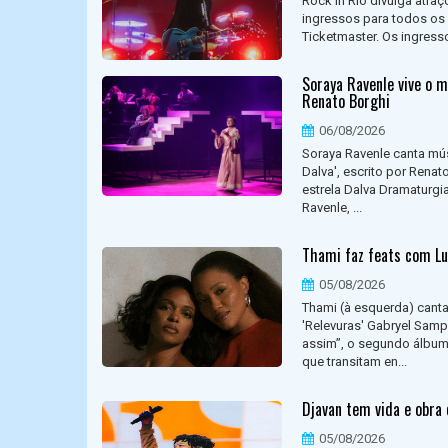
Rock in Rio divulga atraç
ingressos para todos os d
Ticketmaster. Os ingress
Soraya Ravenle vive o m
Renato Borghi
06/08/2026
Soraya Ravenle canta mús
Dalva', escrito por Rena
estrela Dalva Dramaturgia
Ravenle, ...
Thami faz feats com Lu
05/08/2026
Thami (à esquerda) canta
'Relevuras' Gabryel Samp
assim”, o segundo álbum 
que transitam en...
Djavan tem vida e obra 
05/08/2026