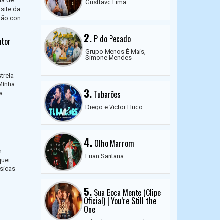
ia de
Gusttavo Lima
 site da
ão con...
2.
P do Pecado
utor
Grupo Menos É Mais,
Simone Mendes
trela
Minha
3.
Tubarões
ya
Diego e Victor Hugo
4.
Olho Marrom
m
Luan Santana
quei
úsicas
5.
Sua Boca Mente (Clipe
Oficial) | You’re Still the
One