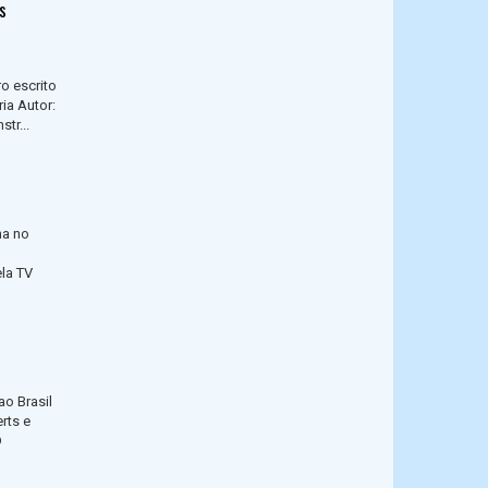
s
o escrito
ia Autor:
tr...
na no
ela TV
ao Brasil
rts e
D