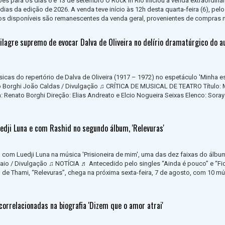
ões para os dias 6 e 13 de setembro O Rock in Rio iniciou a venda extraordinár
ias da edição de 2026. A venda teve início às 12h desta quarta-feira (6), pelo
os disponíveis são remanescentes da venda geral, provenientes de compras n
ilagre supremo de evocar Dalva de Oliveira no delírio dramatúrgico do a
icas do repertório de Dalva de Oliveira (1917 – 1972) no espetáculo 'Minha es
to Borghi João Caldas / Divulgação ♫ CRÍTICA DE MUSICAL DE TEATRO Título: 
: Renato Borghi Direção: Elias Andreato e Elcio Nogueira Seixas Elenco: Sora
edji Luna e com Rashid no segundo álbum, 'Relevuras'
 com Luedji Luna na música 'Prisioneira de mim', uma das dez faixas do álbu
aio / Divulgação ♫ NOTÍCIA ♬ Antecedido pelo singles “Ainda é pouco” e “Fi
de Thami, “Relevuras”, chega na próxima sexta-feira, 7 de agosto, com 10 m
correlacionadas na biografia 'Dizem que o amor atrai'