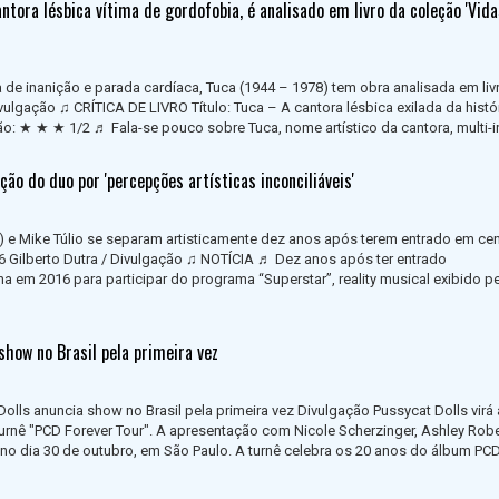
tora lésbica vítima de gordofobia, é analisado em livro da coleção 'Vida
 de inanição e parada cardíaca, Tuca (1944 – 1978) tem obra analisada em livr
ulgação ♫ CRÍTICA DE LIVRO Título: Tuca – A cantora lésbica exilada da histór
: ★ ★ ★ 1/2 ♬ Fala-se pouco sobre Tuca, nome artístico da cantora, multi-ins
ção do duo por 'percepções artísticas inconciliáveis'
a) e Mike Túlio se separam artisticamente dez anos após terem entrado em ce
016 Gilberto Dutra / Divulgação ♫ NOTÍCIA ♬ Dez anos após ter entrado
a em 2016 para participar do programa “Superstar”, reality musical exibido p
show no Brasil pela primeira vez
olls anuncia show no Brasil pela primeira vez Divulgação Pussycat Dolls virá 
turnê "PCD Forever Tour". A apresentação com Nicole Scherzinger, Ashley Robe
no dia 30 de outubro, em São Paulo. A turnê celebra os 20 anos do álbum PC