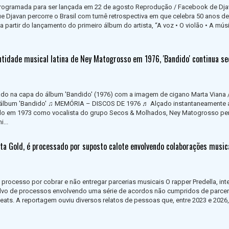
programada para ser lançada em 22 de agosto Reprodução / Facebook de Dj
Djavan percorre o Brasil com turnê retrospectiva em que celebra 50 anos de
 partir do lançamento do primeiro álbum do artista, “A voz • O violão • A mús
ntidade musical latina de Ney Matogrosso em 1976, 'Bandido' continua s
ado na capa do álbum 'Bandido' (1976) com a imagem de cigano Marta Viana 
álbum 'Bandido' ♫ MEMÓRIA – DISCOS DE 1976 ♬ Alçado instantaneamente 
ado em 1973 como vocalista do grupo Secos & Molhados, Ney Matogrosso p
...
sta Gold, é processado por suposto calote envolvendo colaborações music
 processo por cobrar e não entregar parcerias musicais O rapper Predella, int
alvo de processos envolvendo uma série de acordos não cumpridos de parcer
ats. A reportagem ouviu diversos relatos de pessoas que, entre 2023 e 2026,