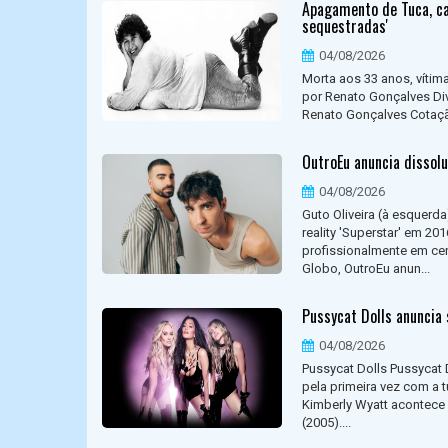
Apagamento de Tuca, can
sequestradas'
04/08/2026
Morta aos 33 anos, vítima
por Renato Gonçalves Div
Renato Gonçalves Cotação
OutroEu anuncia dissolu
04/08/2026
Guto Oliveira (à esquerd
reality 'Superstar' em 2
profissionalmente em cen
Globo, OutroEu anun...
Pussycat Dolls anuncia 
04/08/2026
Pussycat Dolls Pussycat D
pela primeira vez com a 
Kimberly Wyatt acontece 
(2005)....