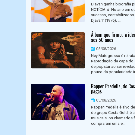
Djavan ganha biografia 
NOTÍCIA ♬ No ano em que 
sucesso, contabilizados a
Djavan” (1976), ...
Álbum que firmou a ide
aos 50 anos
05/08/2026
Ney Matogrosso é retrat
Reprodução da capa do 
de popstar ao ser revel
pouco da popularidade ini
Rapper Predella, do Co
pagas
05/08/2026
Rapper Predella é alvo de
do grupo Costa Gold, é 
musicais, os chamados fe
compraram uma e...