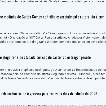
ações para futuros projetos musicais, Sandy interrompe o hiato para promover 
re modinha de Carlos Gomes no trilho essencialmente autoral do álbum 
úsicas como 'Valsa dos aflitos' e 'Dizem que sou louca' no repertório do á
chmidt / Divulgação ♫ NOTÍCIA ♬ Persona artística criada por Victor Ivanon, de
uações performáticas, a drag Ivana Wonder completa dez anos em cena e lanç
e alega ter sido atacada por cão do cantor ao entregar pacote
ock in Rio 2024 Stephanie Rodrigues/g1 O cantor Ne-Yo foi processado por 
 atacada pelo do cachorro do artista. Segundo a revista "Billboard", o cão teri
t de forma "repentina e sem alarde" enquanto fazia a entrega de um pacote 
a extraordinária de ingressos para todos os dias da edição de 2026