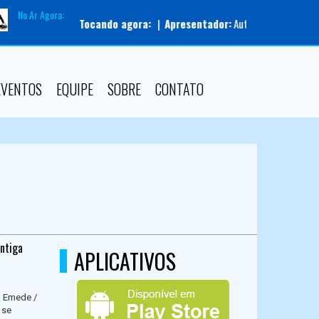
No Ar Agora:
Tocando agora:
|
Apresentador:
AutoDJ |
Programa:
Pilot
EVENTOS
EQUIPE
SOBRE
CONTATO
ntiga
APLICATIVOS
o Emede /
 se