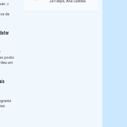
Zé Felipe, Ana Castela
avan ♫
ica de
edutor
/
ao posto
erdeu um
ais
egrante
ias