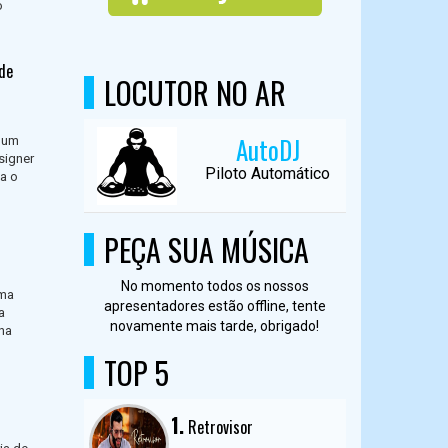
o
de
LOCUTOR NO AR
AutoDJ
lbum
signer
Piloto Automático
a o
PEÇA SUA MÚSICA
No momento todos os nossos
uma
apresentadores estão offline, tente
a
novamente mais tarde, obrigado!
na
TOP 5
1.
Retrovisor