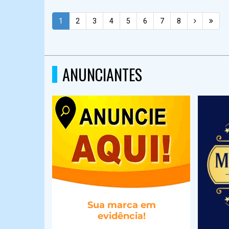
1
2
3
4
5
6
7
8
ANUNCIANTES